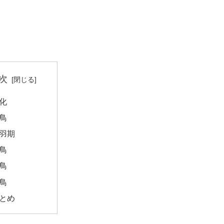
次
化
鳥
羽期
鳥
鳥
鳥
とめ