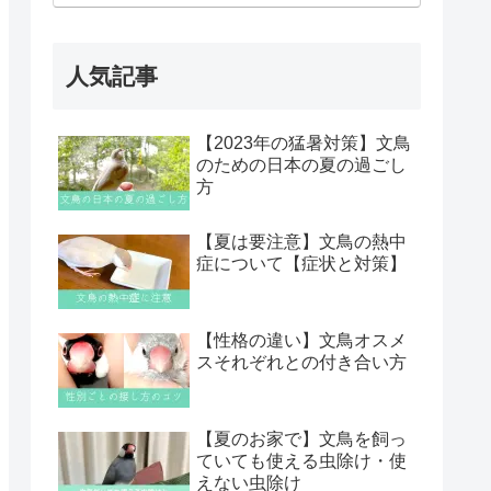
人気記事
【2023年の猛暑対策】文鳥
のための日本の夏の過ごし
方
【夏は要注意】文鳥の熱中
症について【症状と対策】
【性格の違い】文鳥オスメ
スそれぞれとの付き合い方
【夏のお家で】文鳥を飼っ
ていても使える虫除け・使
えない虫除け