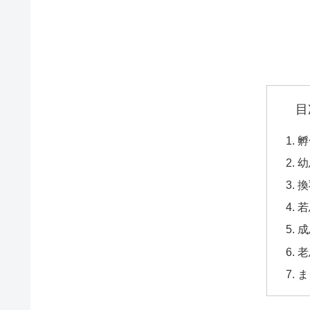
目
孵
幼
換
若
成
老
ま