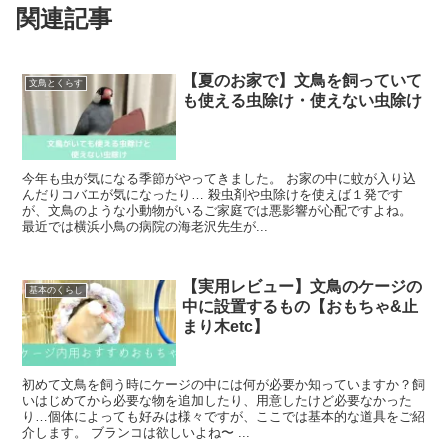
関連記事
【夏のお家で】文鳥を飼っていて
文鳥とくらす
も使える虫除け・使えない虫除け
今年も虫が気になる季節がやってきました。 お家の中に蚊が入り込
んだりコバエが気になったり… 殺虫剤や虫除けを使えば１発です
が、文鳥のような小動物がいるご家庭では悪影響が心配ですよね。
最近では横浜小鳥の病院の海老沢先生が...
【実用レビュー】文鳥のケージの
基本のくらし
中に設置するもの【おもちゃ&止
まり木etc】
初めて文鳥を飼う時にケージの中には何が必要か知っていますか？飼
いはじめてから必要な物を追加したり、用意したけど必要なかった
り…個体によっても好みは様々ですが、ここでは基本的な道具をご紹
介します。 ブランコは欲しいよね〜 ...