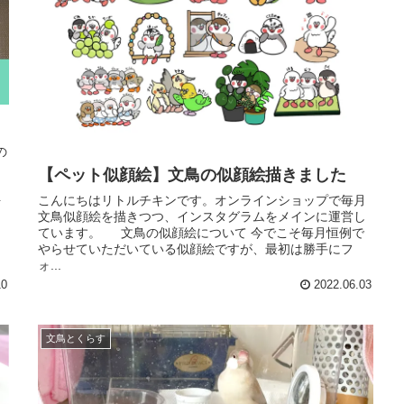
の
。
【ペット似顔絵】文鳥の似顔絵描きました
と
こんにちはリトルチキンです。オンラインショップで毎月
を
文鳥似顔絵を描きつつ、インスタグラムをメインに運営し
ています。 文鳥の似顔絵について 今でこそ毎月恒例で
やらせていただいている似顔絵ですが、最初は勝手にフ
ォ...
10
2022.06.03
文鳥とくらす