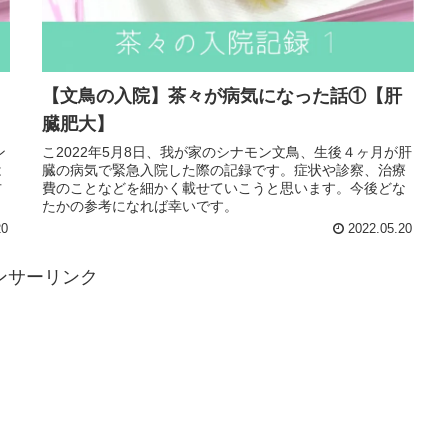
【文鳥の入院】茶々が病気になった話①【肝
臓肥大】
ン
こ2022年5月8日、我が家のシナモン文鳥、生後４ヶ月が肝
は
臓の病気で緊急入院した際の記録です。症状や診察、治療
方
費のことなどを細かく載せていこうと思います。今後どな
たかの参考になれば幸いです。
20
2022.05.20
ンサーリンク