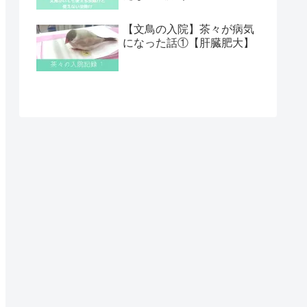
【文鳥の入院】茶々が病気
になった話①【肝臓肥大】