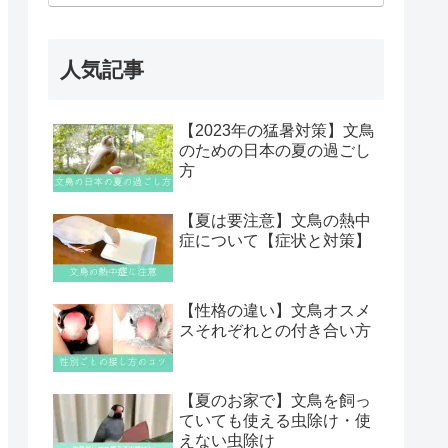
人気記事
【2023年の猛暑対策】文鳥
のための日本の夏の過ごし
方
【夏は要注意】文鳥の熱中
症について【症状と対策】
【性格の違い】文鳥オスメ
スそれぞれとの付き合い方
【夏のお家で】文鳥を飼っ
ていても使える虫除け・使
えない虫除け