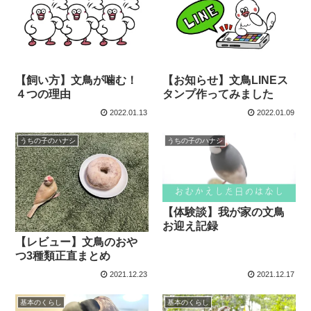
【飼い方】文鳥が噛む！
【お知らせ】文鳥LINEス
４つの理由
タンプ作ってみました
2022.01.13
2022.01.09
うちの子のハナシ
うちの子のハナシ
【体験談】我が家の文鳥
お迎え記録
【レビュー】文鳥のおや
つ3種類正直まとめ
2021.12.23
2021.12.17
基本のくらし
基本のくらし