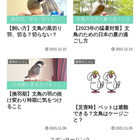
【飼い方】文鳥の風切り
【2023年の猛暑対策】文
羽、切る？切らない？
鳥のための日本の夏の過
ごし方
2021.12.15
2021.11.13
基本のくらし
基本のくらし
【換羽期】文鳥の羽の抜
け変わり時期に気をつけ
ること
【災害時】ペットは避難
できる？文鳥はケージご
と？
2021.11.06
2021.11.05
スポンサーリンク